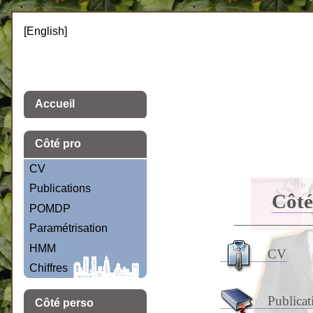
[English]
Accueil
Côté pro
CV
Publications
Côté
POMDP
Paramétrisation
HMM
CV
Chiffres
Publicat
Côté perso