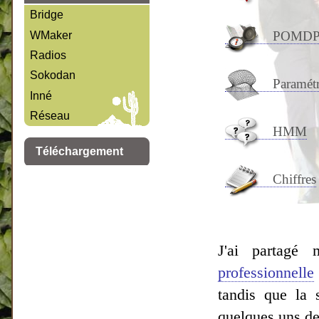
Bridge
POMD
WMaker
Radios
Sokodan
Paramétr
Inné
Réseau
HMM
Téléchargement
Chiffres
J'ai partagé
professionnelle
tandis que la 
quelques uns de